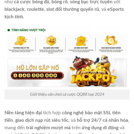
như
cá cược bóng đá
,
bóng rổ
,
sòng bạc trực tuyến
với
blackjack
,
roulette
,
slot đổi thưởng quyến rũ
, và
eSports
kịch tính
.
Giới thiệu sân chơi cá cược QQ88 top 2024
Nền tảng hiện đại
tích hợp
công nghệ bảo mật SSL tiên
tiến
,
giao dịch nạp rút siêu tốc
, và
hỗ trợ 24/7 cá nhân hóa
,
mang đến
trải nghiệm mượt mà
trên
ứng dụng di động
và