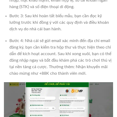
nhập, mật khẩu mạnh, email hợp lệ, số tài khoản ngân
hàng (STK) và số điện thoại di động.
Bước 3: Sau khi hoàn tất biểu mẫu, bạn cần đọc kỹ
lưỡng trước khi đồng ý với các quy định và điều khoản
dịch vụ do nhà cái ban hành.
Bước 4: Nhà cái sẽ gửi email xác minh đến địa chỉ email
đăng ký, bạn cần kiểm tra hộp thư và thực hiện theo chỉ
dẫn để kích hoạt account. Sau khi xong xuôi, bạn có thể
đăng nhập ngay và bắt đầu khám phá các trò chơi thú vị
tại nền tảng cá cược. Thưởng thêm: Nhận khuyến mãi
chào mừng như +88K cho thành viên mới.