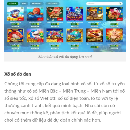
Sảnh bắn cá với đa dạng trò chơi
Xổ số đỏ đen
Chúng tôi cung cấp đa dạng loại hình xổ số, từ xổ số truyền
thống như xổ số Miền Bắc – Miền Trung – Miền Nam tới xổ
số siêu tốc, xổ số Vietlott, xổ số điện toán, lô tô với tỷ lệ
thưởng cạnh tranh, kết quả minh bạch. Nhà cái còn có
chuyên mục thống kê, phân tích kết quả lô đề, giúp người
chơi có thêm dữ liệu để dự đoán chính xác hơn.