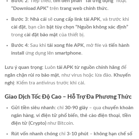
Bước 2
: Tiếp theo,
tìm đến phần “Tải ứng dụng”
hoặc
“Download APK”
trên
trang web chính thức
.
Bước 3
:
Nhà cái
sẽ
cung cấp link tải APK
, và trước khi
cài đặt
, bạn cần
bật tùy chọn “Nguồn không xác định”
trong
cài đặt bảo mật
của thiết bị.
Bước 4
: Sau khi
tải xong file APK
, mở file và
tiến hành
install
ứng dụng lên
smartphone
.
Lưu ý quan trọng
: Luôn
tải APK từ nguồn chính hãng
để
ngăn chặn rủi ro bảo mật
, như virus hoặc lừa đảo.
Khuyến
nghị
: Kiểm tra antivirus trước khi cài.
Giao Dịch Tốc Độ Cao – Hỗ Trợ Đa Phương Thức
Gửi tiền siêu nhanh
: chỉ
30-90 giây
– qua
chuyển khoản
ngân hàng
,
ví điện tử phổ biến
,
thẻ cào điện thoại
,
tiền
điện tử (Crypto)
như Bitcoin.
Rút vốn nhanh chóng
chỉ
3-10 phút
–
không hạn chế số