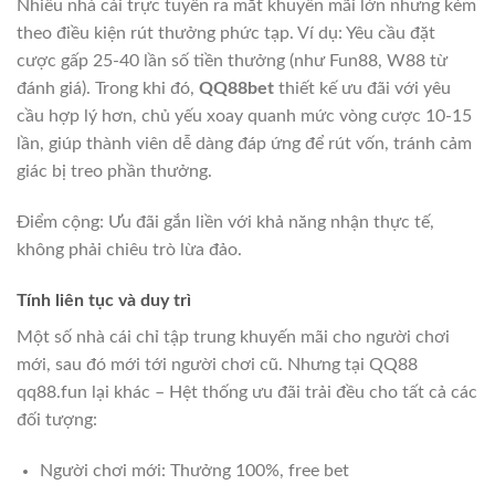
Nhiều nhà cái trực tuyến ra mắt khuyến mãi lớn nhưng kèm
theo điều kiện rút thưởng phức tạp. Ví dụ: Yêu cầu đặt
cược gấp 25-40 lần số tiền thưởng (như Fun88, W88 từ
đánh giá). Trong khi đó,
QQ88bet
thiết kế ưu đãi với yêu
cầu hợp lý hơn, chủ yếu xoay quanh mức vòng cược 10-15
lần, giúp thành viên dễ dàng đáp ứng để rút vốn, tránh cảm
giác bị treo phần thưởng.
Điểm cộng: Ưu đãi gắn liền với khả năng nhận thực tế,
không phải chiêu trò lừa đảo.
Tính liên tục và duy trì
Một số nhà cái chỉ tập trung khuyến mãi cho người chơi
mới, sau đó mới tới người chơi cũ. Nhưng tại QQ88
qq88.fun lại khác – Hệt thống ưu đãi trải đều cho tất cả các
đối tượng:
Người chơi mới: Thưởng 100%, free bet