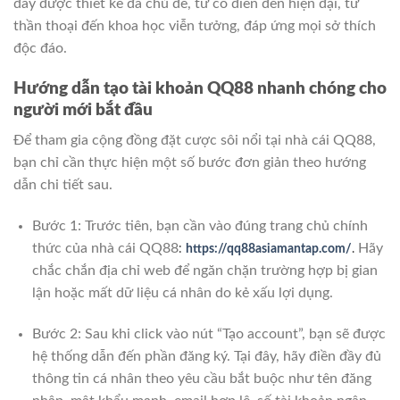
đây được thiết kế đa chủ đề, từ cổ điển đến hiện đại, từ
thần thoại đến khoa học viễn tưởng, đáp ứng mọi sở thích
độc đáo.
Hướng dẫn tạo tài khoản QQ88 nhanh chóng cho
người mới bắt đầu
Để tham gia cộng đồng đặt cược sôi nổi tại nhà cái QQ88,
bạn chỉ cần thực hiện một số bước đơn giản theo hướng
dẫn chi tiết sau.
Bước 1: Trước tiên, bạn cần vào đúng trang chủ chính
thức của nhà cái QQ88
Hãy
:
https://qq88asiamantap.com/
.
chắc chắn địa chỉ web để ngăn chặn trường hợp bị gian
lận hoặc mất dữ liệu cá nhân do kẻ xấu lợi dụng.
Bước 2: Sau khi click vào nút “Tạo account”, bạn sẽ được
hệ thống dẫn đến phần đăng ký. Tại đây, hãy điền đầy đủ
thông tin cá nhân theo yêu cầu bắt buộc như tên đăng