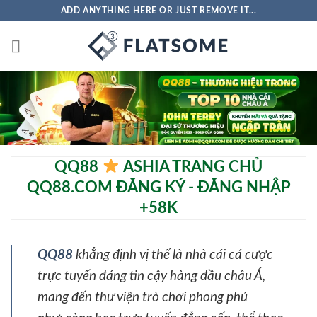
Bỏ
ADD ANYTHING HERE OR JUST REMOVE IT...
qua
nội
dung
QQ88
ASHIA TRANG CHỦ
QQ88.COM ĐĂNG KÝ - ĐĂNG NHẬP
+58K
QQ88
khẳng định vị thế là nhà cái cá cược
trực tuyến đáng tin cậy hàng đầu châu Á,
mang đến thư viện trò chơi phong phú